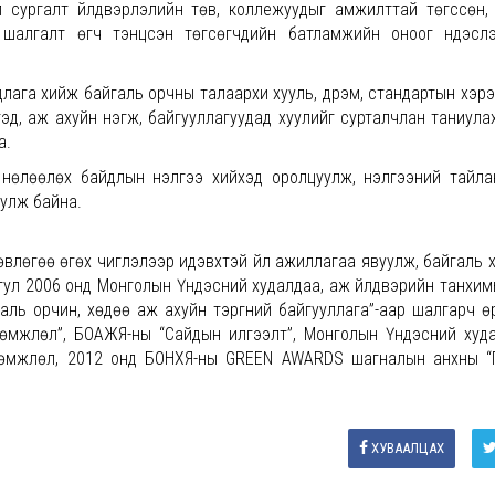
 сургалт үйлдвэрлэлийн төв, коллежуудыг амжилттай төгссөн,
шалгалт өгч тэнцсэн төгсөгчдийн батламжийн оноог үндэслэ
лага хийж байгаль орчны талаархи хууль, дүрэм, стандартын хэр
эд, аж ахуйн нэгж, байгууллагуудад хуулийг сурталчлан таниулах
а.
өлөөлөх байдлын үнэлгээ хийхэд оролцуулж, үнэлгээний тайлан 
уулж байна.
зөвлөгөө өгөх чиглэлээр идэвхтэй үйл ажиллагаа явуулж, байгаль 
тул 2006 онд Монголын Үндэсний худалдаа, аж үйлдвэрийн танхим
йгаль орчин, хөдөө аж ахуйн тэргүүний байгууллага”-аар шалгарч 
өмжлөл”, БОАЖЯ-ны “Сайдын илгээлт”, Монголын Үндэсний худ
ргөмжлөл, 2012 онд БОНХЯ-ны GREEN AWARDS шагналын анхны “
ХУВААЛЦАХ