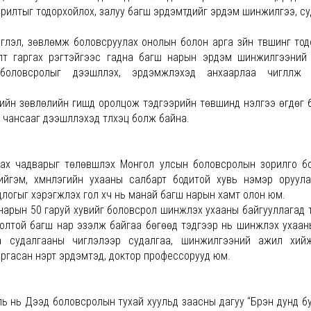
орилтыг тодорхойлох, залуу багш эрдэмтдийг эрдэм шинжилгээ, с
лэл, зөвлөмж боловсруулах онолын болон арга зүйн түвшинг тод
элт гаргах үүрэгтэйгээс гадна багш нарын эрдэм шинжилгээний 
овсролыг дээшлүүлэх, эрдэмжүүлэхэд анхаарлаа чиглүүлж 
н зөвлөлийн гишүүд оролцож тэдгээрийн төвшинд үнэлгээ өгдөг 
чансааг дээшлүүлэхэд түлхэц болж байна.
ах чадварыг төлөвшүүлэх Монгол улсын боловсролын зорилго б
йгэм, хүмүүнлэгийн ухааны салбарт бодитой хувь нэмэр оруул
огыг хэрэгжүүлэх гол хүч нь манай багш нарын хамт олон юм.
ын 50 гаруй хувийг боловсрол шинжлэх ухааны байгууллагад т
олтой багш нар эзэлж байгаа бөгөөд тэдгээр нь шинжлэх ухаан
рга судалгааны чиглэлээр судалгаа, шинжилгээний ажил хий
аргасан нэрт эрдэмтэд, доктор профессорууд юм.
ь нь Дээд боловсролын тухай хуульд заасны дагуу “Бүрэн дунд бую