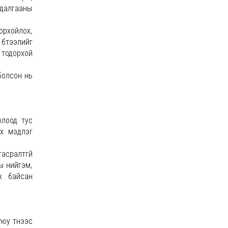
удалгааны
орхойлох,
бүтээлийг
тодорхой
болсон нь
олоод тус
ах мэдлэг
асралтгүй
ы нийгэм,
ж байсан
у түүнээс