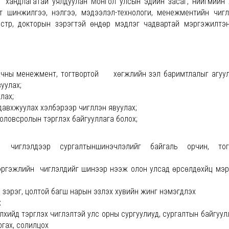
г хандлагатай уялдуулан Монгол улсын эдийн засаг, нийгмийн
т шинжилгээ, үнэлгээ, мэдээлэл-технологи, менежментийн чиг
истр, докторын зэрэгтэй өндөр мэдлэг чадвартай мэргэжилтэ
рчны менежмент, тогтвортой хөгжлийн үзэл баримтлалыг агуу
уулах;
лах;
давхжуулах хэлбэрээр чиглүүлэн явуулах;
овсролын тэргүүлэх байгууллага болох;
иглэлүүдээр сургалтыншинэчлэлийг байгаль орчин, то
жлийн чиглэлүүдийг шинээр нээж олон улсад өрсөлдөхүйц мэ
 зэрэг, цолтой багш нарын эзлэх хувийн жинг нэмэгдүүлэх
х
хийд тэргүүлэх чиглэлтэй улс орны сургуулиуд, сургалтын байгуул
гах, солилцох