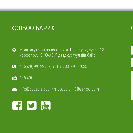
ХОЛБОО БАРИХ
Монгол улс, Улаанбаатр хот, Баянзүрх дүүрэг, 13-р
хороолол, "ЭКО-АЗИ" дээд сургуулийн байр
456570, 99122667, 99183333, 99117035
456570
info@ecoasia.edu.mn, ecoasia_10@yahoo.com