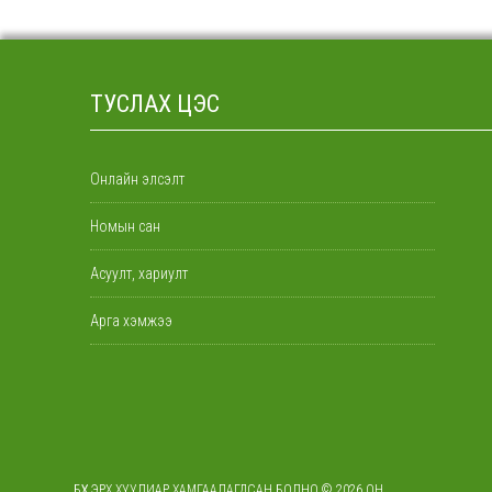
ТУСЛАХ ЦЭС
Онлайн элсэлт
Номын сан
Асуулт, хариулт
Арга хэмжээ
БҮХ ЭРХ ХУУЛИАР ХАМГААЛАГДСАН БОЛНО © 2026 ОН