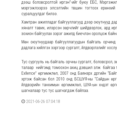
дээш боловсролтой иргэн”-ийг буюу ЕБС, Мэргэжил
мэргэжлээрээ элсэлтийн түвшин тогтоох ерөнхий 
суралцуулдаг билээ.
Хамтран ажилладаг байгууллагууд дээр оюутнууд дад
хяналт тавих, илэрсэн зөрчлийг шийдвэрлэх, ард ирг
зохион байгуулах зэрэг ажилд биечлэн оролцож байн
Мөн оюутнуудаар байгууллагуудын байгаль орчинд н
дадлага хийлгэх зэргээр сургалт, үйлдвэрлэлийг хосл
Тус сургууль нь байгаль орчны сургалт, боловсрол, 
талаар нийгэмд томоохон ахиц дэвшил үзүүлж байгаа 
Exllence” өргөмжлөл, 2007 онд Баянзүрх дүүргийн “Ба
хүртэж байсан бол 2010 онд БСШУЯ-ны “Сайдын өрг
үйлдвэрийн танхимын өргөмжлөл, ШУА-ын хүндэт ө
шагналаар тус тус шагнагдаж байлаа.
2021-06-26 07:04:18