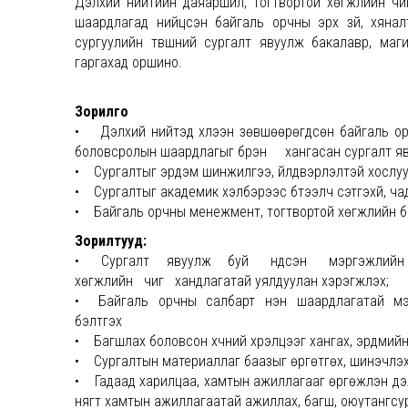
Дэлхий нийтийн даяаршил, тогтвортой хөгжлийн чи
шаардлагад нийцсэн байгаль орчны эрх зүй, хянал
сургуулийн түвшний сургалт явуулж бакалавр, маг
гаргахад оршино.
Зорилго
• Дэлхий нийтэд хүлээн зөвшөөрөгдсөн байгаль о
боловсролын шаардлагыг бүрэн хангасан сургалт яв
• Сургалтыг эрдэм шинжилгээ, үйлдвэрлэлтэй хослуу
• Сургалтыг академик хэлбэрээс бүтээлч сэтгэхүй, ча
• Байгаль орчны менежмент, тогтвортой хөгжлийн бол
Зорилтууд:
• Сургалт явуулж буй үндсэн мэргэжлийн ч
хөгжлийн чиг хандлагатай уялдуулан хэрэгжүүлэх;
• Байгаль орчны салбарт нэн шаардлагатай мэргэ
бэлтгэх
• Багшлах боловсон хүчний хүрэлцээг хангах, эрдмийн
• Сургалтын материаллаг баазыг өргөтгөх, шинэчлэ
• Гадаад харилцаа, хамтын ажиллагааг өргөжүүлэн дэл
нягт хамтын ажиллагаатай ажиллах, багш, оюутангсур