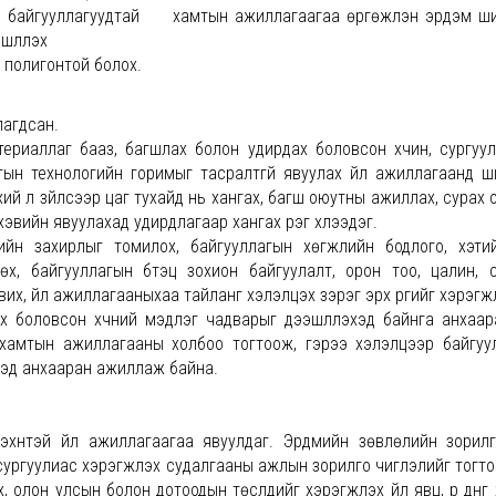
ллагуудтай хамтын ажиллагаагаа өргөжүүлэн эрдэм ши
шлүүлэх
 полигонтой болох.
лагдсан.
ериаллаг бааз, багшлах болон удирдах боловсон хүчин, сургуу
алтын технологийн горимыг тасралтгүй явуулах үйл ажиллагаанд 
үхий л зүйлсээр цаг тухайд нь хангах, багш оюутны ажиллах, сурах
эвийн явуулахад удирдлагаар хангах үүрэг хүлээдэг.
ийн захирлыг томилох, байгууллагын хөгжлийн бодлого, хэти
өх, байгууллагын бүтэц зохион байгуулалт, орон тоо, цалин, 
х, үйл ажиллагааныхаа тайланг хэлэлцэх зэрэг эрх үүргийг хэрэгжүү
х боловсон хүчний мэдлэг чадварыг дээшлүүлэхэд байнга анхаа
хамтын ажиллагааны холбоо тогтоож, гэрээ хэлэлцээр байгуу
хэд анхааран ажиллаж байна.
эхүүнтэй үйл ажиллагаагаа явуулдаг. Эрдмийн зөвлөлийн зорил
ургуулиас хэрэгжүүлэх судалгааны ажлын зорилго чиглэлийг тогто
олон улсын болон дотоодын төслүүдийг хэрэгжүүлэх үйл явц, үр дүнг