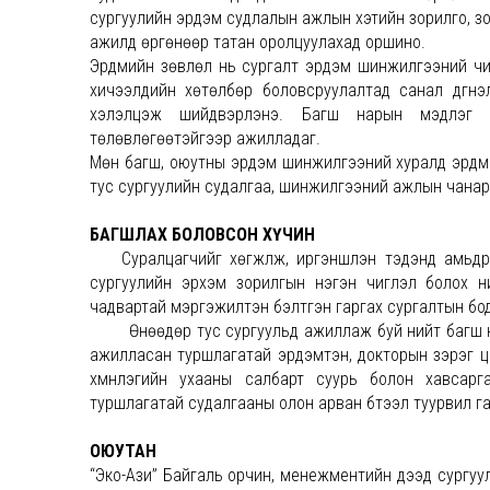
сургуулийн эрдэм судлалын ажлын хэтийн зорилго, з
ажилд өргөнөөр татан оролцуулахад оршино.
Эрдмийн зөвлөл нь сургалт эрдэм шинжилгээний чиг
хичээлүүдийн хөтөлбөр боловсруулалтад санал дүгн
хэлэлцэж шийдвэрлэнэ. Багш нарын мэдлэг бол
төлөвлөгөөтэйгээр ажилладаг.
Мөн багш, оюутны эрдэм шинжилгээний хуралд эрдмий
тус сургуулийн судалгаа, шинжилгээний ажлын чанар 
БАГШЛАХ БОЛОВСОН ХҮЧИН
Суралцагчийг хөгжүүлж, иргэншүүлэн тэдэнд амьдр
сургуулийн эрхэм зорилгын нэгэн чиглэл болох ни
чадвартай мэргэжилтэн бэлтгэн гаргах сургалтын бодл
Өнөөдөр тус сургуульд ажиллаж буй нийт багш нар
ажилласан туршлагатай эрдэмтэн, докторын зэрэг ц
хүмүүнлэгийн ухааны салбарт суурь болон хавса
туршлагатай судалгааны олон арван бүтээл туурвил г
ОЮУТАН
“Эко-Ази” Байгаль орчин, менежментийн дээд сургуул