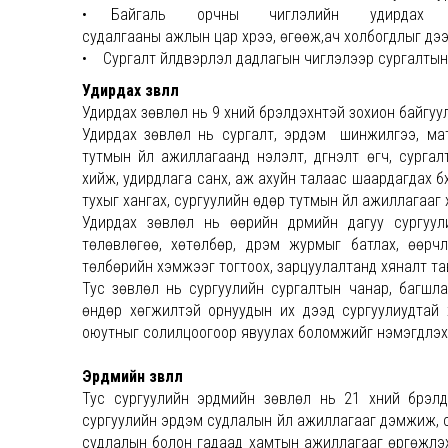
• Байгаль орчны чиглэлийн удирдах байгуу
судалгааны ажлын цар хүрээ, өгөөж,ач холбогдлыг дээ
• Сургалт үйлдвэрлэл дадлагын чиглэлээр сургалтын
Удирдах зөвлөл
Удирдах зөвлөл нь 9 хүний бүрэлдэхүүнтэй зохион байгуу
Удирдах зөвлөл нь сургалт, эрдэм шинжилгээ, мат
тутмын үйл ажиллагаанд үнэлэлт, дүгнэлт өгч, сург
хийж, удирдлага санхүү, аж ахуйн талаас шаардагдах б
тухыг хангах, сургуулийн өдөр тутмын үйл ажиллагааг х
Удирдах зөвлөл нь өөрийн дүрмийн дагуу сургуул
төлөвлөгөө, хөтөлбөр, дүрэм журмыг батлах, өөрчл
төлбөрийн хэмжээг тогтоох, зарцуулалтанд хяналт тави
Тус зөвлөл нь сургуулийн сургалтын чанар, багшла
өндөр хөгжилтэй орнуудын их дээд сургуулиудтай 
оюутныг солилцоогоор явуулах боломжийг нэмэгдүүлэ
Эрдмийн зөвлөл
Тус сургуулийн эрдмийн зөвлөл нь 21 хүний бүрэлд
сургуулийн эрдэм судлалын үйл ажиллагааг дэмжиж, с
судлалын болон гадаад хамтын ажиллагааг өргөжүүлэх, 