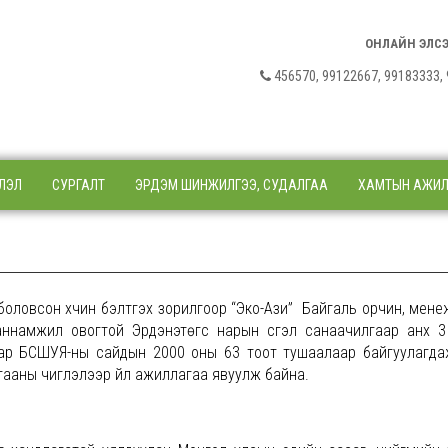
ОНЛАЙН ЭЛС
456570, 99122667, 9918333
ЛЭЛ
СУРГАЛТ
ЭРДЭМ ШИНЖИЛГЭЭ, СУДАЛГАА
ХАМТЫН АЖИ
ловсон хүчин бэлтгэх зорилгоор “Эко-Ази” Байгаль орчин, мен
аннамжил овогтой Эрдэнэтөгс нарын үүсгэл санаачилгаар анх 
гаар БСШУЯ-ны сайдын 2000 оны 63 тоот тушаалаар байгуулагда
ааны чиглэлээр үйл ажиллагаа явуулж байна.