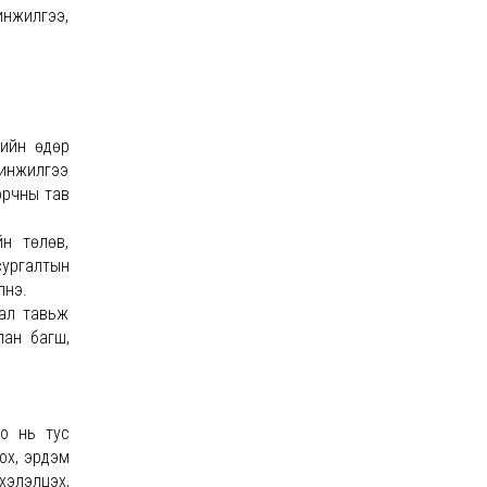
нжилгээ,
лийн өдөр
шинжилгээ
 орчны тав
йн төлөв,
сургалтын
лнэ.
рал тавьж
лан багш,
го нь тус
ох, эрдэм
 хэлэлцэх,