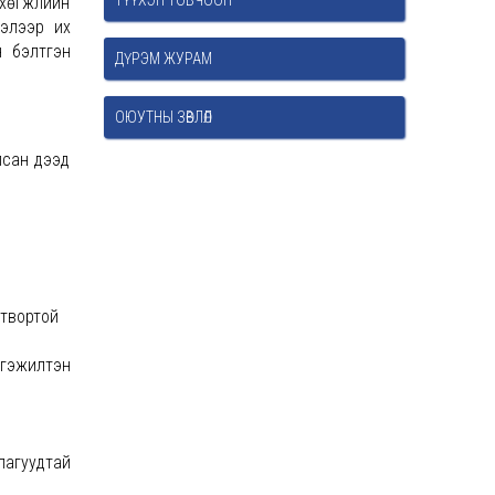
ТҮҮХЭН ТОВЧООН
 хөгжлийн
лэлээр их
н бэлтгэн
ДҮРЭМ ЖУРАМ
ОЮУТНЫ ЗӨВЛӨЛ
лсан дээд
гтвортой
ргэжилтэн
лагуудтай