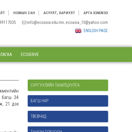
ЭЛТ
НОМЫН САН
АСУУЛТ, ХАРИУЛТ
АРГА ХЭМЖЭЭ
3, 99117035
info@ecoasia.edu.mn, ecoasia_10@yahoo.com
ENGLISH PAGE
ЛЛАГАА
ECOSERVE
СУРГУУЛИЙН ТАНИЛЦУУЛГА
ежментийн
3 багш 34
БАГШ НАР
ж, 21 дэх
ТӨГСӨГЧИД