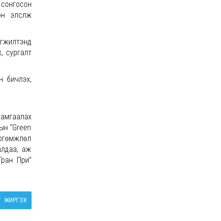
 сонгосон
н элсүүлж
эгжилтэнд
, сургалт
бичүүлэх,
хамгаалах
ын “Green
өргөмжлөл
алдаа, аж
Гран При”
ЖИРГЭХ