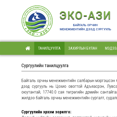
ЭКО-АЗИ
БАЙГАЛЬ ОРЧИН
МЕНЕЖМЕНТИЙН ДЭЭД СУРГУУЛЬ
ТАНИЛЦУУЛГА
ЗАХИРЛЫН БУЛАН
МЭДЭЭ
Сургуулийн танилцуулга
Байгаль орчны менежментийн салбарын мэргэшсэн бо
дээд сургууль нь Цохио овогтой Адъяасүрэн, Лувс
оюутантай, 17740.0 сая төгрөгийн дүрмийн сантай
жилдээ байгаль орчны менежментийн сургалт, судалг
Сургуулийн эрхэм зорилго: