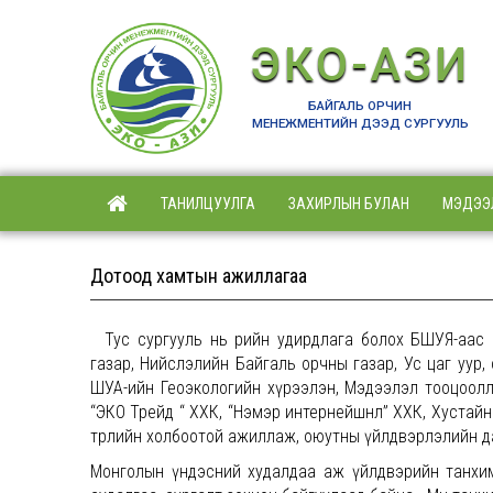
ЭКО-АЗИ
БАЙГАЛЬ ОРЧИН
МЕНЕЖМЕНТИЙН ДЭЭД СУРГУУЛЬ
ТАНИЛЦУУЛГА
ЗАХИРЛЫН БУЛАН
МЭДЭЭ
Дотоод хамтын ажиллагаа
Тус сургууль нь өөрийн удирдлага болох БШУЯ-аас
газар, Нийслэлийн Байгаль орчны газар, Ус цаг уур
ШУА-ийн Геоэкологийн хүрээлэн, Мэдээлэл тооцооллы
“ЭКО Трейд “ ХХК, “Нэмэр интернейшнл” ХХК, Хустайн 
төрлийн холбоотой ажиллаж, оюутны үйлдвэрлэлийн да
Монголын үндэсний худалдаа аж үйлдвэрийн танхим