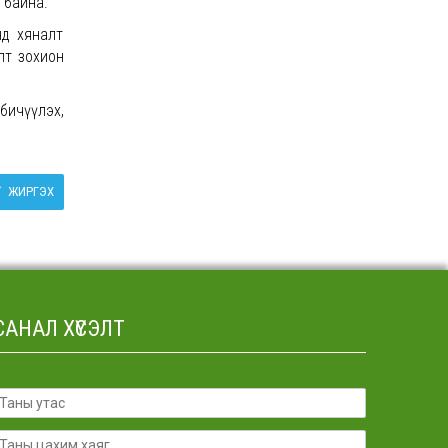
 байна.
нд хяналт
лт зохион
бичүүлэх,
ЖИРГЭХ
САНАЛ ХҮСЭЛТ