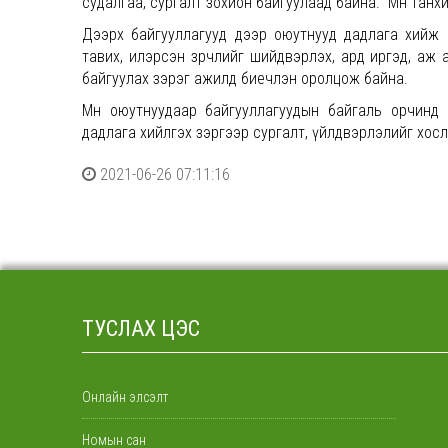
судалгаа, сургалт зохион байгуулаад байна. Мөн танх
Дээрх байгууллагууд дээр оюутнууд дадлага хийж 
тавих, илэрсэн зөрчлийг шийдвэрлэх, ард иргэд, аж 
байгуулах зэрэг ажилд биечлэн оролцож байна.
Мөн оюутнуудаар байгууллагуудын байгаль орчинд н
дадлага хийлгэх зэргээр сургалт, үйлдвэрлэлийг хос
2021-06-26 07:11:16
ТУСЛАХ ЦЭС
Онлайн элсэлт
Номын сан