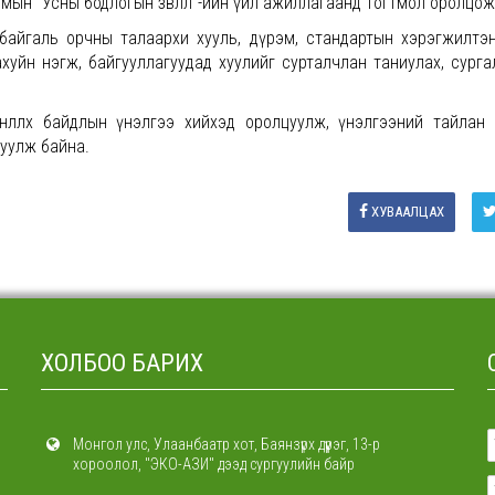
имын “Усны бодлогын зөвлөл”-ийн үйл ажиллагаанд тогтмол оролцож
байгаль орчны талаархи хууль, дүрэм, стандартын хэрэгжилтэ
ахуйн нэгж, байгууллагуудад хуулийг сурталчлан таниулах, сурга
өлөөлөх байдлын үнэлгээ хийхэд оролцуулж, үнэлгээний тайлан 
луулж байна.
ХУВААЛЦАХ
ХОЛБОО БАРИХ
Монгол улс, Улаанбаатр хот, Баянзүрх дүүрэг, 13-р
хороолол, "ЭКО-АЗИ" дээд сургуулийн байр