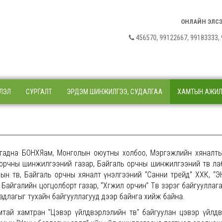
ОНЛАЙН ЭЛС
456570, 99122667, 9918333
ЛЭЛ
СУРГАЛТ
ЭРДЭМ ШИНЖИЛГЭЭ, СУДАЛГАА
ХАМТЫН АЖИ
 гадна БОНХЯам, Монголын оюутны холбоо, Мэргэжлийн хяналты
, орчны шинжилгээний газар, Байгаль орчны шинжилгээний төв ла
н төв, Байгаль орчны хяналт үнэлгээний “Санни трейд” ХХК, “Э
Байгалийн цогцолборт газар, “Хөгжил орчин” Төв зэрэг байгууллаг
длагыг тухайн байгууллагууд дээр байнга хийж байна.
тай хамтран "Цэвэр үйлдвэрлэлийн төв" байгуулан цэвэр үйлд