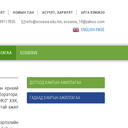
ЭЛТ
НОМЫН САН
АСУУЛТ, ХАРИУЛТ
АРГА ХЭМЖЭЭ
3, 99117035
info@ecoasia.edu.mn, ecoasia_10@yahoo.com
ENGLISH PAGE
ЛЛАГАА
ECOSERVE
ДОТООД ХАМТЫН АЖИЛЛАГАА
н ерөнхий
боратори,
ГАДААД ХАМТЫН АЖИЛЛАГАА
НКО” ХХК,
атай ажил
вэрлэлийн