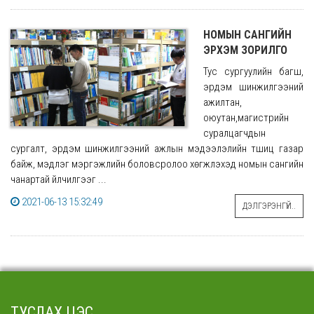
НОМЫН САНГИЙН
ЭРХЭМ ЗОРИЛГО
Тус сургуулийн багш,
эрдэм шинжилгээний
ажилтан,
оюутан,магистрийн
суралцагчдын
сургалт, эрдэм шинжилгээний ажлын мэдээлэлийн түшиц газар
байж, мэдлэг мэргэжлийн боловсролоо хөгжүүлэхэд номын сангийн
чанартай үйлчилгээг ...
2021-06-13 15:32:49
ДЭЛГЭРЭНГҮЙ..
ТУСЛАХ ЦЭС