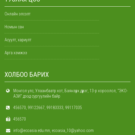
Онлайн элсэлт
Номын сан
Асуулт, хариулт
Арга хэмжээ
ХОЛБОО БАРИХ
Монгол улс, Улаанбаатр хот, Баянзүрх дүүрэг, 13-р хороолол, "ЭКО-
АЗИ" дээд сургуулийн байр
456570, 99122667, 99183333, 99117035
456570
info@ecoasia.edu.mn, ecoasia_10@yahoo.com