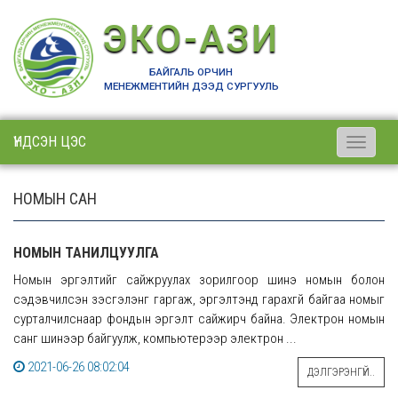
ЭКО-АЗИ
БАЙГАЛЬ ОРЧИН
МЕНЕЖМЕНТИЙН ДЭЭД СУРГУУЛЬ
ҮНДСЭН ЦЭС
Toggle
navigati
НОМЫН САН
НОМЫН ТАНИЛЦУУЛГА
Номын эргэлтийг сайжруулах зорилгоор шинэ номын болон
сэдэвчилсэн үзэсгэлэнг гаргаж, эргэлтэнд гарахгүй байгаа номыг
сурталчилснаар фондын эргэлт сайжирч байна. Электрон номын
санг шинээр байгуулж, компьютерээр электрон ...
2021-06-26 08:02:04
ДЭЛГЭРЭНГҮЙ..