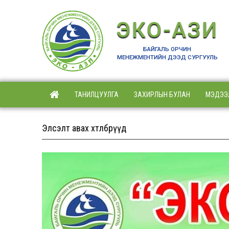
ЭКО-АЗИ
БАЙГАЛЬ ОРЧИН
МЕНЕЖМЕНТИЙН ДЭЭД СУРГУУЛЬ
ТАНИЛЦУУЛГА
ЗАХИРЛЫН БУЛАН
МЭДЭЭ
Элсэлт авах хөтөлбөрүүд