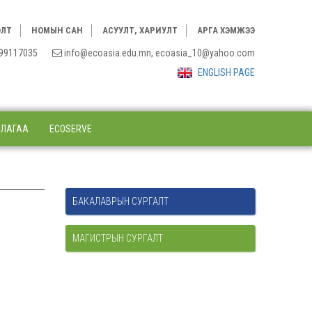
ЭЛТ
НОМЫН САН
АСУУЛТ, ХАРИУЛТ
АРГА ХЭМЖЭЭ
3, 99117035
info@ecoasia.edu.mn, ecoasia_10@yahoo.com
ENGLISH PAGE
ЛЛАГАА
ECOSERVE
БАКАЛАВРЫН СУРГАЛТ
МАГИСТРЫН СУРГАЛТ