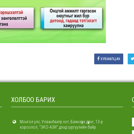
ХУВААЛЦАХ
ХОЛБОО БАРИХ
Монгол улс, Улаанбаатр хот, Баянзүрх дүүрэг, 13-р
хороолол, "ЭКО-АЗИ" дээд сургуулийн байр