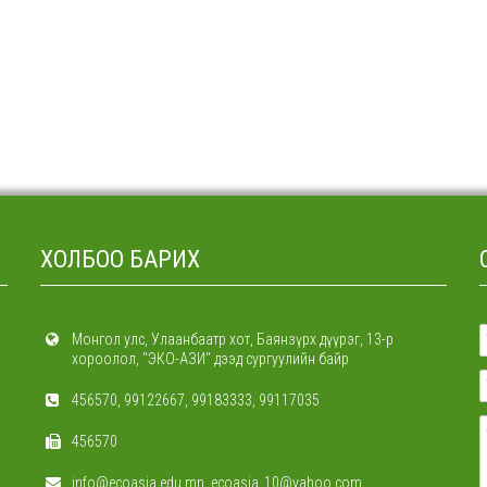
ХОЛБОО БАРИХ
Монгол улс, Улаанбаатр хот, Баянзүрх дүүрэг, 13-р
хороолол, "ЭКО-АЗИ" дээд сургуулийн байр
456570, 99122667, 99183333, 99117035
456570
info@ecoasia.edu.mn, ecoasia_10@yahoo.com