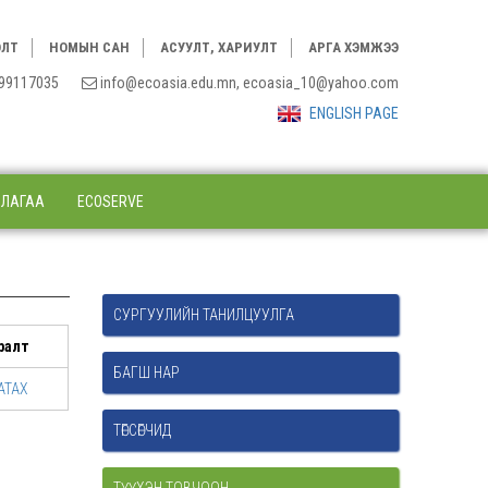
ЭЛТ
НОМЫН САН
АСУУЛТ, ХАРИУЛТ
АРГА ХЭМЖЭЭ
3, 99117035
info@ecoasia.edu.mn, ecoasia_10@yahoo.com
ENGLISH PAGE
ЛЛАГАА
ECOSERVE
СУРГУУЛИЙН ТАНИЛЦУУЛГА
ралт
БАГШ НАР
АТАХ
ТӨГСӨГЧИД