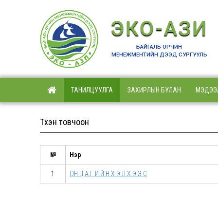
ЭКО-АЗИ
БАЙГАЛЬ ОРЧИН
МЕНЕЖМЕНТИЙН ДЭЭД СУРГУУЛЬ
ТАНИЛЦУУЛГА
ЗАХИРЛЫН БУЛАН
МЭДЭЭ
Түүхэн товчоон
№
Нэр
1
ОН Ц А Г И Й Н Х Э Л Х Э Э С