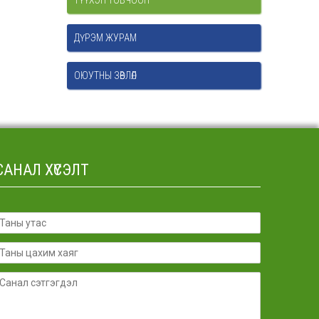
ТҮҮХЭН ТОВЧООН
ДҮРЭМ ЖУРАМ
ОЮУТНЫ ЗӨВЛӨЛ
САНАЛ ХҮСЭЛТ