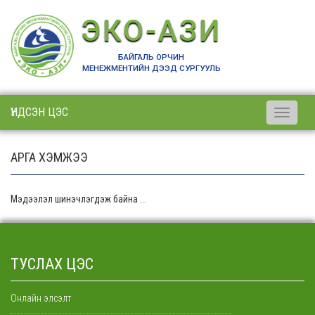
ЭКО-АЗИ
БАЙГАЛЬ ОРЧИН
МЕНЕЖМЕНТИЙН ДЭЭД СУРГУУЛЬ
ҮНДСЭН ЦЭС
Toggle
navigati
АРГА ХЭМЖЭЭ
Мэдээлэл шинэчлэгдэж байна ...
ТУСЛАХ ЦЭС
Онлайн элсэлт