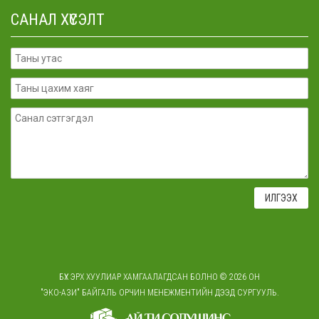
САНАЛ ХҮСЭЛТ
БҮХ ЭРХ ХУУЛИАР ХАМГААЛАГДСАН БОЛНО © 2026 ОН
"ЭКО-АЗИ" БАЙГАЛЬ ОРЧИН МЕНЕЖМЕНТИЙН ДЭЭД СУРГУУЛЬ.