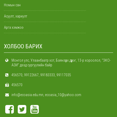
Номын сан
Асуулт, хариулт
Арга хэмжээ
ХОЛБОО БАРИХ
Монгол улс, Улаанбаатр хот, Баянзүрх дүүрэг, 13-р хороолол, "ЭКО-
АЗИ" дээд сургуулийн байр
456570, 99122667, 99183333, 99117035
456570
info@ecoasia.edu.mn, ecoasia_10@yahoo.com