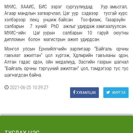
МУИС, ХААИС, БИС зэрэг сургуулиудад Уур амьсгал,
Агаар мандлын загварчлал, Цаг уур сэдвээр тусгай курс
хэлбэрээр лекц уншиж байсан. Тоо-физик, Газарзүйн
салбарын 7 хүний PhD ажлыг удирдаж хамгаалуулсан.
МУИС–ийн Цаг уурын салбарын 10 гаруй оюутны
дипломын болон магистрын ажил удирдсан.
Монгол улсын Ерөнхийлөгчийн зарлигаар “Байгаль орчны
гавъяат ажилтан“ цол хүртэж, Хөдөлмөрийн гавъяаны одон,
Алтан гадас одон, ойн медалиуд, Засгийн газрын шагнал
“Байгаль орчны тэргүүний ажилтан” цол, тэмдэгээр тус тус
шагнагдсан байна.
2021-06-25 10:39:27
ХУВААЛЦАХ
ЖИРГЭХ