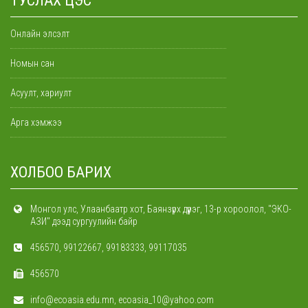
ТУСЛАХ ЦЭС
Онлайн элсэлт
Номын сан
Асуулт, хариулт
Арга хэмжээ
ХОЛБОО БАРИХ
Монгол улс, Улаанбаатр хот, Баянзүрх дүүрэг, 13-р хороолол, "ЭКО-
АЗИ" дээд сургуулийн байр
456570, 99122667, 99183333, 99117035
456570
info@ecoasia.edu.mn, ecoasia_10@yahoo.com