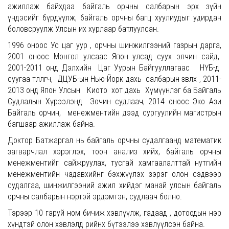
ажиллаж байхдаа байгаль орчны салбарын эрх зүйн
үндэсийг бүрдүүлж, байгаль орчны багц хуулиудыг удирдан
боловсруулж Улсын их хурлаар батлуулсан.
1996 оноос Ус цаг уур , орчны шинжилгээний газрын дарга,
2001 оноос Монгол улсаас Япон улсад суух элчин сайд,
2001-2011 онд Дэлхийн Цаг Уурын Байгууллагаас НҮБ-д
суугаа төлөөлөгч, ДЦУБ-ын Нью-Йорк дахь салбарын зөвлөх , 2011-
2013 онд Япон Улсын Киото хот дахь Хүмүүнлэг ба Байгаль
Судлалын Хүрээлэнд Зочин судлаач, 2014 оноос Эко Ази
Байгаль орчин, менежментийн дээд сургуулийн магистрын
багшаар ажиллаж байна.
Доктор Батжаргал нь байгаль орчны судалгаанд математик
загварчлал хэрэглэх, тоон анализ хийх, байгаль орчны
менежментийг сайжруулах, тусгай хамгаалалттай нутгийн
менежментийн чадавхийнг бэхжүүлэх зэрэг олон сэдвээр
судалгаа, шинжилгээний ажил хийдэг манай улсын байгаль
орчны салбарын нэртэй эрдэмтэн, судлаач болно.
Тэрээр 10 гаруй ном бичиж хэвлүүлж, гадаад , дотоодын нэр
хүндтэй олон хэвлэлд өөрийнхөө бүтээлээ хэвлүүлсэн байна.