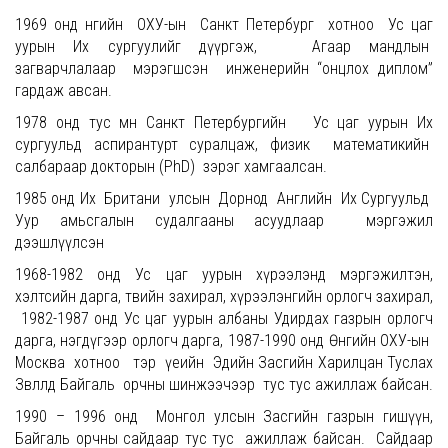
1969 онд өнөөгийн ОХУ-ын Санкт Петербург хотноо Ус цаг
уурын Их сургуулийг дүүргэж, Агаар мандлын
загварчлалаар мэрэгшсэн инженерийн “онцлох диплом”
гардаж авсан.
1978 онд тус мөн Санкт Петербургийн Ус цаг уурын Их
сургуульд аспирантурт суралцаж, физик математикийн
салбараар докторын (PhD) зэрэг хамгаалсан.
1985 онд Их Британи улсын Дорнод Английн Их Сургуульд
Уур амьсгалын судалгааны асуудлаар мэргэжил
дээшлүүлсэн
1968-1982 онд Ус цаг уурын хүрээлэнд мэргэжилтэн,
хэлтсийн дарга, төвийн захирал, хүрээлэнгийн орлогч захирал,
1982-1987 онд Ус цаг уурын албаны Удирдах газрын орлогч
дарга, нэгдүгээр орлогч дарга, 1987-1990 онд Өнөөгийн ОХУ-ын
Москва хотноо тэр үеийн Эдийн Засгийн Харилцан Туслах
Зөвлөлд Байгаль орчны шинжээчээр тус тус ажиллаж байсан.
1990 – 1996 онд Монгол улсын Засгийн газрын гишүүн,
Байгаль орчны сайдаар тус тус ажиллаж байсан. Сайдаар