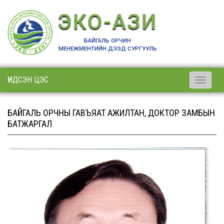
ЭКО-АЗИ
БАЙГАЛЬ ОРЧИН
МЕНЕЖМЕНТИЙН ДЭЭД СУРГУУЛЬ
ҮНДСЭН ЦЭС
Toggle
navigati
БАЙГАЛЬ ОРЧНЫ ГАВЪЯАТ АЖИЛТАН, ДОКТОР ЗАМБЫН
БАТЖАРГАЛ