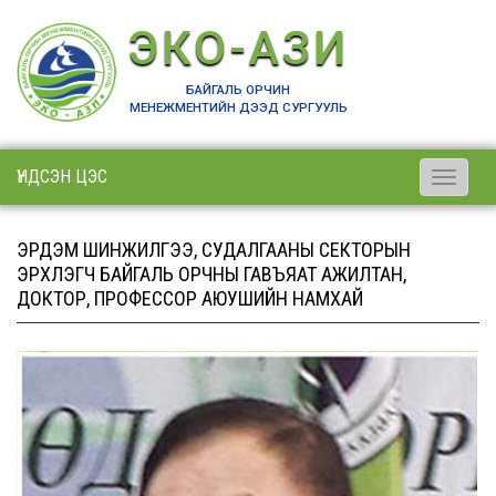
ЭКО-АЗИ
БАЙГАЛЬ ОРЧИН
МЕНЕЖМЕНТИЙН ДЭЭД СУРГУУЛЬ
ҮНДСЭН ЦЭС
Toggle
navigati
ЭРДЭМ ШИНЖИЛГЭЭ, СУДАЛГААНЫ СЕКТОРЫН
ЭРХЛЭГЧ БАЙГАЛЬ ОРЧНЫ ГАВЪЯАТ АЖИЛТАН,
ДОКТОР, ПРОФЕССОР АЮУШИЙН НАМХАЙ