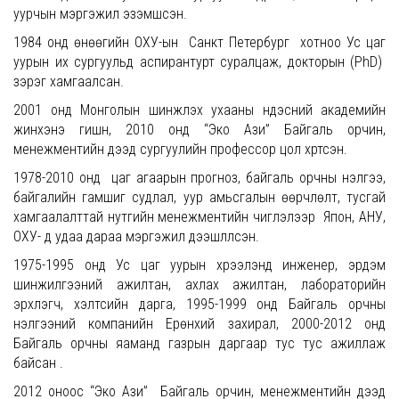
уурчын мэргэжил эзэмшсэн.
1984 онд өнөөгийн ОХУ-ын Санкт Петербург хотноо Ус цаг
уурын их сургуульд аспирантурт суралцаж, докторын (PhD)
зэрэг хамгаалсан.
2001 онд Монголын шинжлэх ухааны үндэсний академийн
жинхэнэ гишүүн, 2010 онд “Эко Ази” Байгаль орчин,
менежментийн дээд сургуулийн профессор цол хүртсэн.
1978-2010 онд цаг агаарын прогноз, байгаль орчны үнэлгээ,
байгалийн гамшиг судлал, уур амьсгалын өөрчлөлт, тусгай
хамгаалалттай нутгийн менежментийн чиглэлээр Япон, АНУ,
ОХУ- д удаа дараа мэргэжил дээшлүүлсэн.
1975-1995 онд Ус цаг уурын хүрээлэнд инженер, эрдэм
шинжилгээний ажилтан, ахлах ажилтан, лабораторийн
эрхлэгч, хэлтсийн дарга, 1995-1999 онд Байгаль орчны
үнэлгээний компанийн Ерөнхий захирал, 2000-2012 онд
Байгаль орчны яаманд газрын даргаар тус тус ажиллаж
байсан .
2012 оноос “Эко Ази” Байгаль орчин, менежментийн дээд