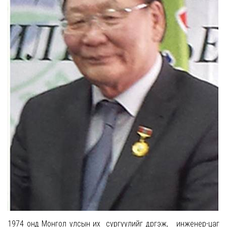
1974 онд Монгол улсын их сургуулийг дүүргэж, инженер-цаг