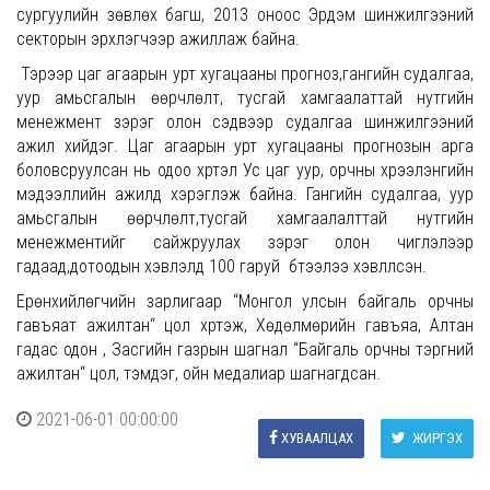
сургуулийн зөвлөх багш, 2013 оноос Эрдэм шинжилгээний
секторын эрхлэгчээр ажиллаж байна.
Тэрээр цаг агаарын урт хугацааны прогноз,гангийн судалгаа,
уур амьсгалын өөрчлөлт, тусгай хамгаалаттай нутгийн
менежмент зэрэг олон сэдвээр судалгаа шинжилгээний
ажил хийдэг. Цаг агаарын урт хугацааны прогнозын арга
боловсруулсан нь одоо хүртэл Ус цаг уур, орчны хүрээлэнгийн
мэдээллийн ажилд хэрэглэж байна. Гангийн судалгаа, уур
амьсгалын өөрчлөлт,тусгай хамгаалалттай нутгийн
менежментийг сайжруулах зэрэг олон чиглэлээр
гадаад,дотоодын хэвлэлд 100 гаруй бүтээлээ хэвлүүлсэн.
Ерөнхийлөгчийн зарлигаар “Монгол улсын байгаль орчны
гавъяат ажилтан“ цол хүртэж, Хөдөлмөрийн гавъяа, Алтан
гадас одон , Засгийн газрын шагнал “Байгаль орчны тэргүүний
ажилтан“ цол, тэмдэг, ойн медалиар шагнагдсан.
2021-06-01 00:00:00
ХУВААЛЦАХ
ЖИРГЭХ