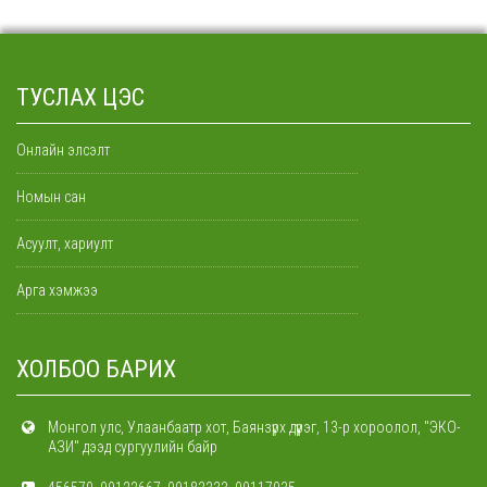
ТУСЛАХ ЦЭС
Онлайн элсэлт
Номын сан
Асуулт, хариулт
Арга хэмжээ
ХОЛБОО БАРИХ
Монгол улс, Улаанбаатр хот, Баянзүрх дүүрэг, 13-р хороолол, "ЭКО-
АЗИ" дээд сургуулийн байр