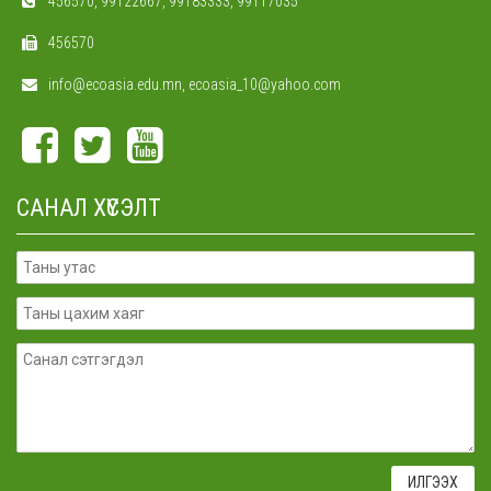
456570, 99122667, 99183333, 99117035
456570
info@ecoasia.edu.mn, ecoasia_10@yahoo.com
САНАЛ ХҮСЭЛТ