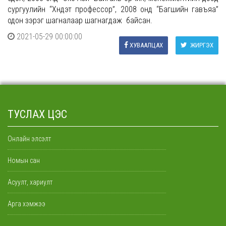
сургуулийн “Хүндэт профессор”, 2008 онд “Багшийн гавъяа”
одон зэрэг шагналаар шагнагдаж байсан.
2021-05-29 00:00:00
ХУВААЛЦАХ
ЖИРГЭХ
ТУСЛАХ ЦЭС
Онлайн элсэлт
Номын сан
Асуулт, хариулт
Арга хэмжээ