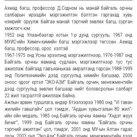
Ахмад багш, профессор Д.Содном нь манай байгаль орчны
салбарын ирээдүйн мэргэжилтэн бэлтгэн гаргахад хувь
нэмрийг оруулж байгаа манай тэргүүний зөвлөх багш, сурган
хүмүүжүүлэгч юм.
1952 онд Улаанбаатар хотын 1-р дунд сургууль, 1967 онд
МУИС-ийн Химич-химийн багш мэргэжлээр төгссөн. Ахмад
багш, профессор, орос хэлтэй.
1967-1975 онд Усны хүрээлэнд мэргэжилтнээр, 1976-1987 онд
Байгаль орчны яаманд судлаач, мэргэжилтнээр тус тус
ажиллаж байгаад гавъяаныхаа амралтанд гарсан.1988-1999
онд Политехникийн дээд сургуульд химийн багшаар, 2000
оноос одоог хүртэл “ЭКО-АЗИ” Байгаль орчин, менежментийн
дээд сургуульд зөвлөх багшаар нийт боловсролын салбарт
22 жил тасралтгүй ажиллаж байна.
Ажлын арвин туршлага, өндөр бүтээлээрээ 1980 онд “VI таван
жилийн гавшгайч” цол тэмдэг, “Ардын хувьсгалын 80 жил”-
ийн ойн медаль, 1985 онд Байгаль орчны яамны “Хүндэт жуух
бичиг”, 1999 онд Байгаль орчны яамны “Байгаль орчны
тэргүүний ажилтан” цол, тэмдэг, 2001 онд МУ-ын Алтан гадас
одон, 2003 онд “Эко-Ази” Байгаль орчин, менежментийн дээд