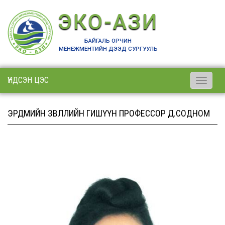
ЭКО-АЗИ
БАЙГАЛЬ ОРЧИН
МЕНЕЖМЕНТИЙН ДЭЭД СУРГУУЛЬ
ҮНДСЭН ЦЭС
Toggle
navigati
ЭРДМИЙН ЗӨВЛӨЛИЙН ГИШҮҮН ПРОФЕССОР Д.СОДНОМ