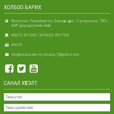
ХОЛБОО БАРИХ
Монгол улс, Улаанбаатр хот, Баянзүрх дүүрэг, 13-р хороолол, "ЭКО-
АЗИ" дээд сургуулийн байр
456570, 99122667, 99183333, 99117035
456570
info@ecoasia.edu.mn, ecoasia_10@yahoo.com
САНАЛ ХҮСЭЛТ