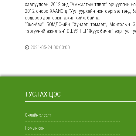
хэвлүүлсэн. 2012 онд “Амжилтын төлөвлөгөө” орчуулгын
2012 оноос ХААИС-д “Уул уурхайн нөхөн сэргээлтэнд 
сэдвээр докторын ажил хийж байна.
“Эко-Ази” БОМДС-ийн “Хүндэт тэмдэг”, Монголын З
тэргүүний ажилтан” БШУЯ-НЫ "Жуух бичиг"-ээр тус ту
2021-05-24 00:00:00
ТУСЛАХ ЦЭС
Онлайн элсэлт
Номын сан