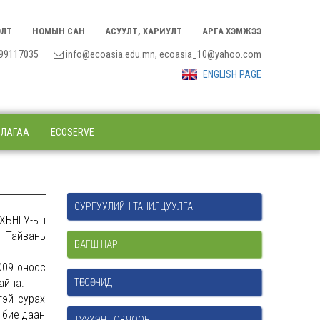
ЭЛТ
НОМЫН САН
АСУУЛТ, ХАРИУЛТ
АРГА ХЭМЖЭЭ
3, 99117035
info@ecoasia.edu.mn, ecoasia_10@yahoo.com
ENGLISH PAGE
ЛЛАГАА
ECOSERVE
СУРГУУЛИЙН ТАНИЛЦУУЛГА
 ХБНГУ-ын
д Тайвань
БАГШ НАР
009 оноос
байна.
ТӨГСӨГЧИД
тэй сурах
 бие даан