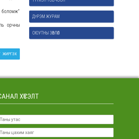
ТҮҮХЭН ТОВЧООН
х боломж”
ДҮРЭМ ЖУРАМ
аль орчны
ОЮУТНЫ ЗӨВЛӨЛ
ЖИРГЭХ
САНАЛ ХҮСЭЛТ