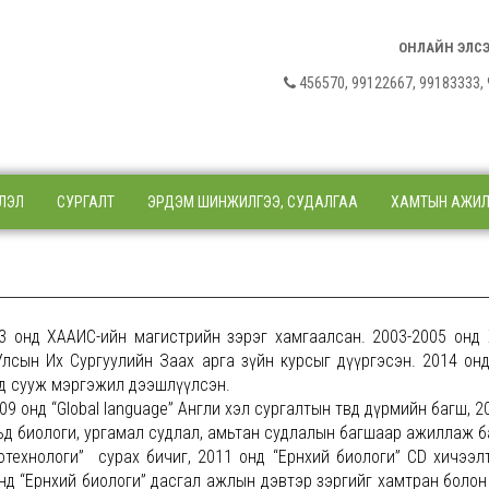
ОНЛАЙН ЭЛС
456570, 99122667, 9918333
ЛЭЛ
СУРГАЛТ
ЭРДЭМ ШИНЖИЛГЭЭ, СУДАЛГАА
ХАМТЫН АЖИ
003 онд ХААИС-ийн магистрийн зэрэг хамгаалсан. 2003-2005 онд
лсын Их Сургуулийн Заах арга зүйн курсыг дүүргэсэн. 2014 он
нд сууж мэргэжил дээшлүүлсэн.
9 онд “Global language” Англи хэл сургалтын төвд дүрмийн багш, 2
ьд биологи, ургамал судлал, амьтан судлалын багшаар ажиллаж 
отехнологи” сурах бичиг, 2011 онд “Ерөнхий биологи” CD хичээл
онд “Ерөнхий биологи” дасгал ажлын дэвтэр зэргийг хамтран болон