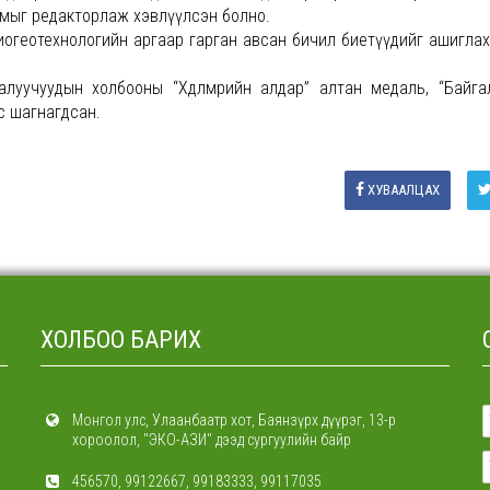
 номыг редакторлаж хэвлүүлсэн болно.
биогеотехнологийн аргаар гарган авсан бичил биетүүдийг ашигла
алуучуудын холбооны “Хөдөлмөрийн алдар” алтан медаль, “Байг
с шагнагдсан.
ХУВААЛЦАХ
ХОЛБОО БАРИХ
Монгол улс, Улаанбаатр хот, Баянзүрх дүүрэг, 13-р
хороолол, "ЭКО-АЗИ" дээд сургуулийн байр
456570, 99122667, 99183333, 99117035