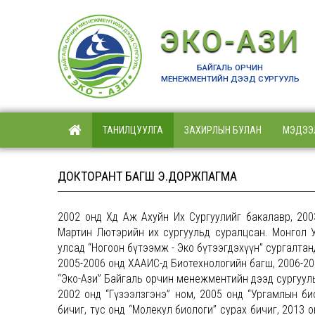
ЭКО-АЗИ
БАЙГАЛЬ ОРЧИН
МЕНЕЖМЕНТИЙН ДЭЭД СУРГУУЛЬ
ТАНИЛЦУУЛГА
ЗАХИРЛЫН БУЛАН
МЭДЭЭ
ДОКТОРАНТ БАГШ Э.ДОРЖПАГМА
2002 онд Хөдөө Аж Ахуйн Их Сургуулийг бакалавр, 2
Мартин Лютэрийн их сургуульд суралцсан. Монгол У
улсад “Ногоон бүтээмж - Эко бүтээгдэхүүн” сургалта
2005-2006 онд ХААИС-д Биотехнологийн багш, 2006-200
“Эко-Ази” Байгаль орчин менежментийн дээд сургуул
2002 онд “Гүзээлзгэнэ” ном, 2005 онд “Ургамлын би
бичиг, тус онд “Молекул биологи” сурах бичиг, 2013 