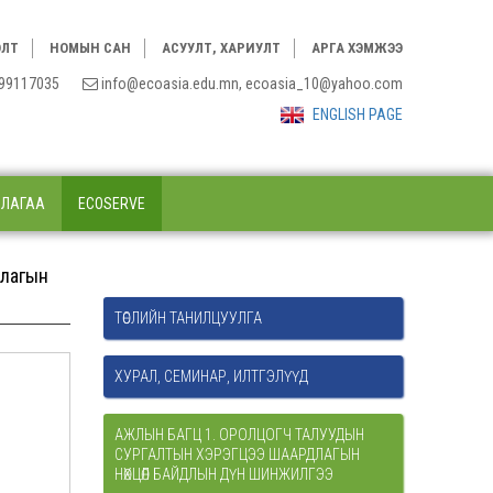
ЭЛТ
НОМЫН САН
АСУУЛТ, ХАРИУЛТ
АРГА ХЭМЖЭЭ
3, 99117035
info@ecoasia.edu.mn, ecoasia_10@yahoo.com
ENGLISH PAGE
ЛЛАГАА
ECOSERVE
длагын
ТӨСЛИЙН ТАНИЛЦУУЛГА
ХУРАЛ, СЕМИНАР, ИЛТГЭЛҮҮД
АЖЛЫН БАГЦ 1. ОРОЛЦОГЧ ТАЛУУДЫН
СУРГАЛТЫН ХЭРЭГЦЭЭ ШААРДЛАГЫН
НӨХЦӨЛ БАЙДЛЫН ДҮН ШИНЖИЛГЭЭ