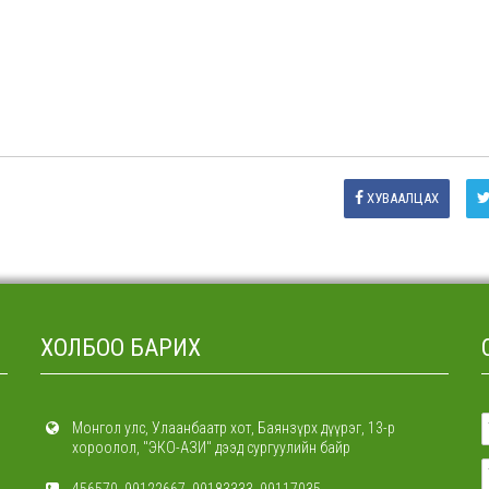
ХУВААЛЦАХ
ХОЛБОО БАРИХ
Монгол улс, Улаанбаатр хот, Баянзүрх дүүрэг, 13-р
хороолол, "ЭКО-АЗИ" дээд сургуулийн байр