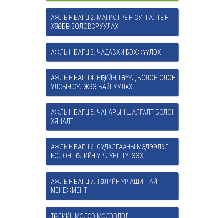
АЖЛЫН БАГЦ 2. МАГИСТРЫН СУРГАЛТЫН
ХӨТӨЛБӨР БОЛОВСРУУЛАХ
АЖЛЫН БАГЦ 3. ЧАДАВХИ БЭХЖҮҮЛЭХ
АЖЛЫН БАГЦ 4. НӨӨЦИЙН ТӨВҮҮД БОЛОН ОЛОН
УЛСЫН СҮЛЖЭЭ БАЙГУУЛАХ
АЖЛЫН БАГЦ 5. ЧАНАРЫН ШАЛГАЛТ БОЛОН
ХЯНАЛТ
АЖЛЫН БАГЦ 6. СУДАЛГААНЫ МЭДЭЭЛЭЛ
БОЛОН ТӨСЛИЙН ҮР ДҮНГ ТҮГЭЭХ
АЖЛЫН БАГЦ 7. ТӨСЛИЙН ҮР АШИГТАЙ
МЕНЕЖМЕНТ
ТӨСЛИЙН МЭДЭЭ МЭДЭЭЛЭЛ