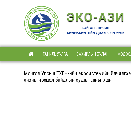
ЭКО-АЗИ
БАЙГАЛЬ ОРЧИН
МЕНЕЖМЕНТИЙН ДЭЭД СУРГУУЛЬ
ТАНИЛЦУУЛГА
ЗАХИРЛЫН БУЛАН
МЭДЭЭ
Монгол Улсын ТХГН-ийн экосистемийн үйлчилгээ
анхны нөхцөл байдлын судалгааны үр дүн