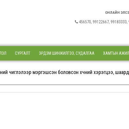
ОНЛАЙН ЭЛС
456570, 99122667, 9918333
ЛЭЛ
СУРГАЛТ
ЭРДЭМ ШИНЖИЛГЭЭ, СУДАЛГАА
ХАМТЫН АЖИ
ний чиглэлээр мэргэшсэн боловсон хүчний хэрэгцээ, шаар